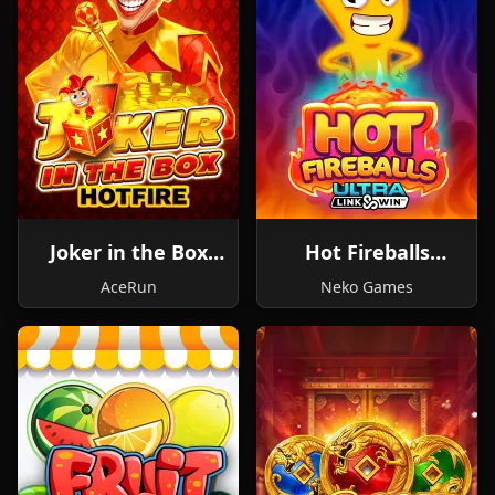
Joker in the Box
Hot Fireballs
Hotfire
Link&Win
AceRun
Neko Games