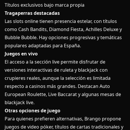
Títulos exclusivos bajo marca propia
Tragaperras destacadas
Las slots online tienen presencia estelar, con títulos
como Cash Bandits, Diamond Fiesta, Achilles Deluxe y
Bubble Bubble. Hay opciones progresivas y temáticas
populares adaptadas para España.
Juegos en vivo
El acceso a la sección live permite disfrutar de
versiones interactivas de ruleta y blackjack con
crupieres reales, aunque la selección es limitada
respecto a casinos más grandes. Destacan Auto
European Roulette, Live Baccarat y algunas mesas de
blackjack live.
Otras opciones de juego
Para quienes prefieren alternativas, Brango propone
juegos de video póker, títulos de cartas tradicionales y