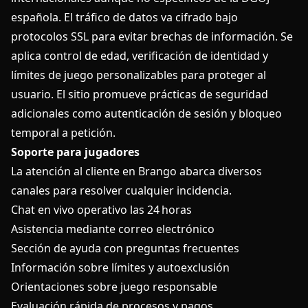
española. El tráfico de datos va cifrado bajo
protocolos SSL para evitar brechas de información. Se
aplica control de edad, verificación de identidad y
límites de juego personalizables para proteger al
usuario. El sitio promueve prácticas de seguridad
adicionales como autenticación de sesión y bloqueo
temporal a petición.
Soporte para jugadores
La atención al cliente en Brango abarca diversos
canales para resolver cualquier incidencia.
Chat en vivo operativo las 24 horas
Asistencia mediante correo electrónico
Sección de ayuda con preguntas frecuentes
Información sobre límites y autoexclusión
Orientaciones sobre juego responsable
Evaluación rápida de procesos y pagos