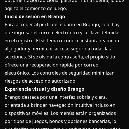
documentación adicional para abrir una cuenta, lo que
agiliza el comienzo de juego.
Inicio de sesión en Brango
Para acceder al perfil de usuario en Brango, solo hay
que
ingresar
el correo electrónico y la clave definidas
en el registro. El sistema reconoce instantáneamente
al jugador y permite el acceso seguro a todas las
secciones. Si se olvida la contraseña, el propio sitio
ofrece una recuperación rápida por correo
electrónico. Los controles de seguridad minimizan
riesgos de acceso no autorizado.
Experiencia visual y diseño Brango
Brango destaca por una interfaz sobria y clara,
orientada a brindar navegación intuitiva incluso en
dispositivos móviles. Los menús están organizados
por
tipos de juegos
, bonos y opciones bancarias, lo