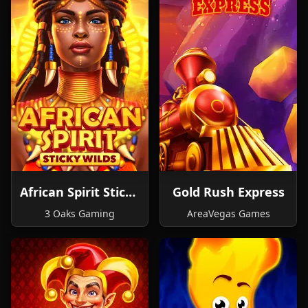
African Spirit Sticky
Gold Rush Express
Wilds
3 Oaks Gaming
AreaVegas Games